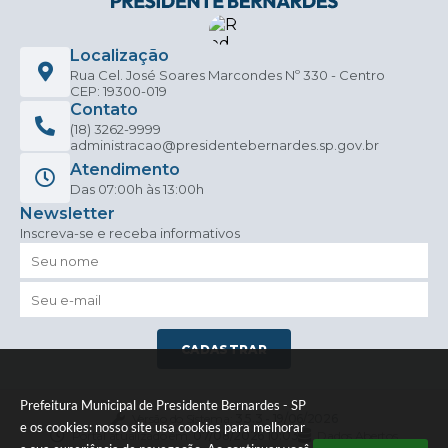
Localização
Rua Cel. José Soares Marcondes Nº 330 - Centro
CEP: 19300-019
Contato
(18) 3262-9999
administracao@presidentebernardes.sp.gov.br
Atendimento
Das 07:00h às 13:00h
Newsletter
Inscreva-se e receba informativos
CADASTRAR
Prefeitura Municipal de Presidente Bernardes - SP
Versão do Sistema:
3.5.3 - 19/06/2026
e os cookies: nosso site usa cookies para melhorar
Portal atualizado em:
07/08/2026 10:03
Dados Abertos