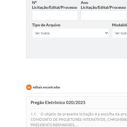
Nº
Ano
Licitação/Edital/Processo
Licitação/Edital/Processo
Tipo de Arquivo
Modalid
editais encontrados
86
Pregão Eletrônico 020/2025
1.1. O objeto da presente licitação é a escolha d
COMODATO DE PROJETORES INTERATIVOS, CHROMEBO
PRESIDENTE BERNARDES,...