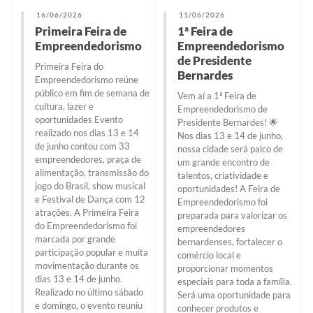
16/06/2026
11/06/2026
Primeira Feira de
1ª Feira de
Empreendedorismo
Empreendedorismo
de Presidente
Primeira Feira do
Bernardes
Empreendedorismo reúne
público em fim de semana de
Vem aí a 1ª Feira de
cultura, lazer e
Empreendedorismo de
oportunidades Evento
Presidente Bernardes! 🌟
realizado nos dias 13 e 14
Nos dias 13 e 14 de junho,
de junho contou com 33
nossa cidade será palco de
empreendedores, praça de
um grande encontro de
alimentação, transmissão do
talentos, criatividade e
jogo do Brasil, show musical
oportunidades! A Feira de
e Festival de Dança com 12
Empreendedorismo foi
atrações. A Primeira Feira
preparada para valorizar os
do Empreendedorismo foi
empreendedores
marcada por grande
bernardenses, fortalecer o
participação popular e muita
comércio local e
movimentação durante os
proporcionar momentos
dias 13 e 14 de junho.
especiais para toda a família.
Realizado no último sábado
Será uma oportunidade para
e domingo, o evento reuniu
conhecer produtos e