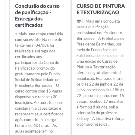
Conclusão do curso
CURSO DE PINTURA
de panificação -
E TEXTURIZAÇÃO
Entrega dos
🎓✨ Mais uma conquista
certificados
para a qualificação
profissional em Presidente
✨Mais uma etapa concluída
Bernardes! A Prefeitura de
com sucesso!✨ Na noite de
Presidente Bernardes, por
terça-feira (04/08), foi
meio do Fundo Social de
realizada a entrega dos
Solidariedade, concluiu mais
certificados aos
uma edição do Curso de
participantes do Curso de
Pintura e Texturização,
Panificação, promovido
oferecido gratuitamente à
gratuitamente pelo Fundo
população. Realizado entre
Social de Solidariedade de
os dias 22 de junho e 22 de
Presidente Bernardes. O
julho, no período das 18h às
curso contou com 15 vagas
22h, o curso contou com 15
disponíveis e recebeu 20
vagas, recebeu 17 inscritos
inscrições. Ao todo, 8 alunos
e formou 8 alunos, sob a
concluíram a capacitação e
orientação do professor
receberam seus certificados
Sidiney. A iniciativa reforça
após cumprirem a carga
o compromisso da...
horária de 60 horas. As
aulas aconteceram no