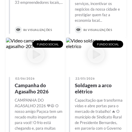
33 empreendedores locais,...
serviços, incentivar os
negócios da nossa cidade e
prestigiar quem faz a
economia local...
86 VISUALIZAÇÕES
86 VISUALIZAÇÕES
FUNDO SOCIAL
FUNDO SOCIAL
02/06/2026
22/05/2026
Campanha do
Soldagem a arco
Agasalho 2026
elétrico
CAMPANHA DO
Capacitação que transforma
AGASALHO 2026 💙🧥 O
vidas e abre portas para o
nosso amigo Paçoca tem um
mercado de trabalho! 🔥 O
recado muito importante
município de Sindicato Rural
para você! O frio está
de Presidente Bernardes,
chegando e, para muitas
em parceria com o Governo