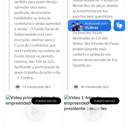
Solidariedade de Presidente
perfeita para quem deseja
Bernardes. As peças doadas
aprender uma nova
se transformaram em
profissão, desenvolver
ponchos bem quentinhos
habilidades na área da
através das mãos da
confeitaria e ainda aumentar
voluntária Cibele Cezarino.
a renda! O Fundo Social de
Os ponchos foram
Solidariedade está com
destinadas ao Lar dos
inscrições abertas para o
Velhos São Vicente de Paulo,
Curso de Confeitaria, que
proporcionando mais
será realizado na cozinha do
conforto e proteção aos
Fundo Social, no período
idosos neste período de frio.
noturno, das 18h às 22h,
Quando as...
facilitando a participação de
quem trabalha durante o dia.
📌 Confira...
75 VISUALIZAÇÕES
90 VISUALIZAÇÕES
FUNDO SOCIAL
FUNDO SOCIAL