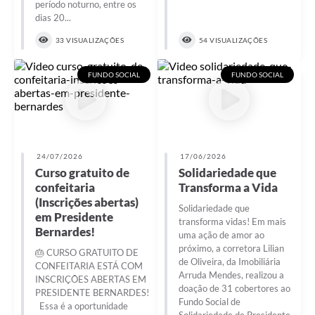
período noturno, entre os
dias 20...
33 VISUALIZAÇÕES
54 VISUALIZAÇÕES
FUNDO SOCIAL
FUNDO SOCIAL
24/07/2026
17/06/2026
Curso gratuito de
Solidariedade que
confeitaria
Transforma a Vida
(Inscrições abertas)
Solidariedade que
em Presidente
transforma vidas! Em mais
Bernardes!
uma ação de amor ao
próximo, a corretora Lilian
🎂 CURSO GRATUITO DE
de Oliveira, da Imobiliária
CONFEITARIA ESTÁ COM
Arruda Mendes, realizou a
INSCRIÇÕES ABERTAS EM
doação de 31 cobertores ao
PRESIDENTE BERNARDES!
Fundo Social de
Essa é a oportunidade