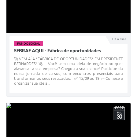
Há 6 dias
FUNDO SOCIAL
SEBRAE AQUI - Fábrica de oportunidades
🚀 VEM AÍ A *FÁBRICA DE OPORTUNIDADES* EM PRESIDENTE
BERNARDES! 🚀 Você tem uma ideia de negócio ou quer
alavancar a sua empresa? Chegou a sua chance! Participe da
nossa jornada de cursos, com encontros presenciais para
transformar os seus resultados: ✅ 15/09 às 19h – Comece a
organizar sua ideia...
JUL
30