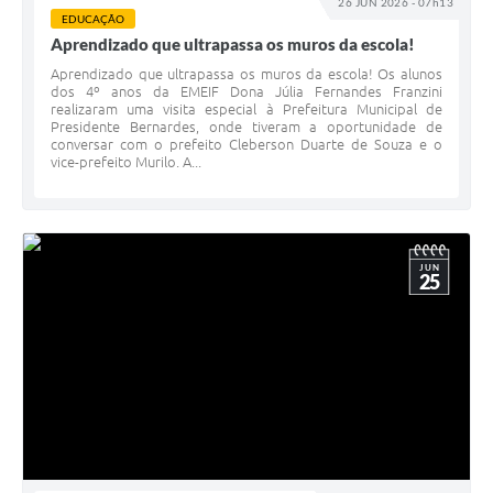
26 JUN 2026 - 07h13
EDUCAÇÃO
Aprendizado que ultrapassa os muros da escola!
Aprendizado que ultrapassa os muros da escola! Os alunos
dos 4º anos da EMEIF Dona Júlia Fernandes Franzini
realizaram uma visita especial à Prefeitura Municipal de
Presidente Bernardes, onde tiveram a oportunidade de
conversar com o prefeito Cleberson Duarte de Souza e o
vice-prefeito Murilo. A...
JUN
25