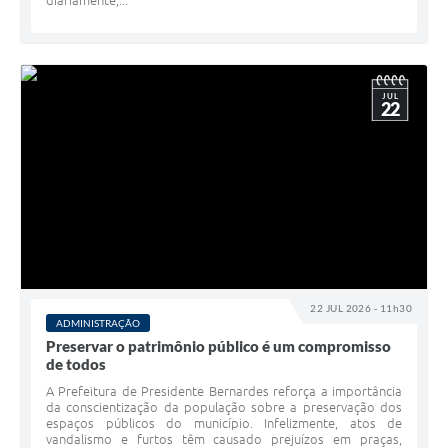
diariamente,...
JUL
22
22 JUL 2026 - 11h30
ADMINISTRAÇÃO
Preservar o patrimônio público é um compromisso
de todos
A Prefeitura de Presidente Bernardes reforça a importância
da conscientização da população sobre a preservação dos
espaços públicos do município. Infelizmente, atos de
vandalismo e furtos têm causado prejuízos em praças,