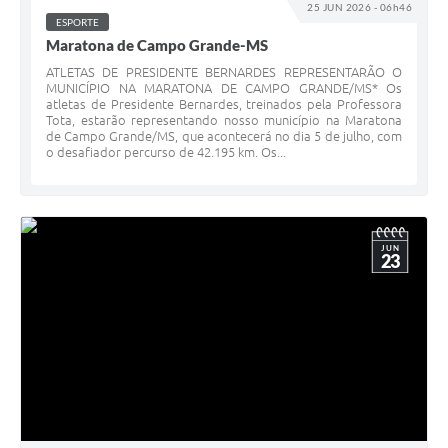
25 JUN 2026 - 06h46
ESPORTE
Maratona de Campo Grande-MS
ATLETAS DE PRESIDENTE BERNARDES REPRESENTARÃO O
MUNICÍPIO NA MARATONA DE CAMPO GRANDE/MS* Os
atletas de Presidente Bernardes, treinados pela Professora
Tota, estarão representando nosso município na Maratona
de Campo Grande/MS, que acontecerá no dia 5 de julho, com
o desafiador percurso de 42.195 km. Os...
JUN
23