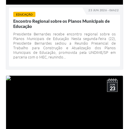
23 JUN 2026 - 06h22
EDUCAÇÃO
Encontro Regional sobre os Planos Municipais de
Educação
Presidente Bernardes recebe encontro regional sobre os
Planos Municipais de Educação Nesta segunda-feira (22),
Presidente Bernardes sediou a Reunião Presencial de
Trabalho para Construção e Atualização dos Planos
Municipais de Educação, promovida pela UNDIME/SP em
parceria com o MEC, reunindo...
JUN
23