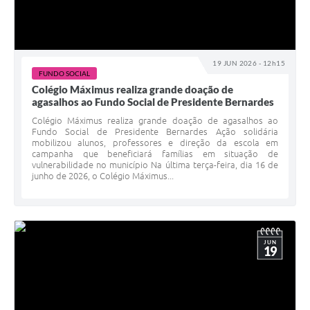
19 JUN 2026 - 12h15
FUNDO SOCIAL
Colégio Máximus realiza grande doação de
agasalhos ao Fundo Social de Presidente Bernardes
Colégio Máximus realiza grande doação de agasalhos ao
Fundo Social de Presidente Bernardes Ação solidária
mobilizou alunos, professores e direção da escola em
campanha que beneficiará famílias em situação de
vulnerabilidade no município Na última terça-feira, dia 16 de
junho de 2026, o Colégio Máximus...
JUN
19