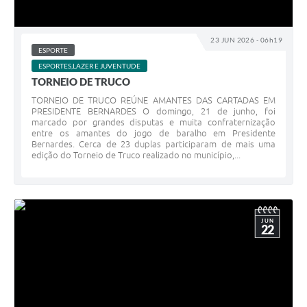
23 JUN 2026 - 06h19
ESPORTE
ESPORTES,LAZER E JUVENTUDE
TORNEIO DE TRUCO
TORNEIO DE TRUCO REÚNE AMANTES DAS CARTADAS EM
PRESIDENTE BERNARDES O domingo, 21 de junho, foi
marcado por grandes disputas e muita confraternização
entre os amantes do jogo de baralho em Presidente
Bernardes. Cerca de 23 duplas participaram de mais uma
edição do Torneio de Truco realizado no município,...
JUN
22