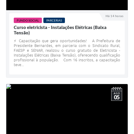
Há 14 horas
FUNDO SOCIAL
PARCERIAS
Curso eletricista - Instalações Elétricas (Baixa
Tensão)
⚡ Capacitação que gera oportunidades! A Prefeitura de
Presidente Bernardes, em parceria com o Sindicato Rural,
FAESP e SENAR, realizou o curso gratuito de Eletricista -
Instalações Elétricas (Baixa Tensão), oferecendo qualificação
profissional à população. Com 16 inscritos, a capacitação
teve...
AGO
05