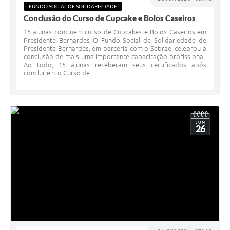
FUNDO SOCIAL DE SOLIDARIEDADE
Conclusão do Curso de Cupcake e Bolos Caseiros
15 alunas concluem curso de Cupcakes e Bolos Caseiros em
Presidente Bernardes O Fundo Social de Solidariedade de
Presidente Bernardes, em parceria com o Sebrae, celebrou a
conclusão de mais uma importante capacitação profissional.
Ao todo, 15 alunas receberam seus certificados após
concluírem o Curso de...
JUN
26