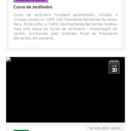
ASSISTÊNCIA SOCIAL
Curso de Jardineiro
Curso de Jardineiro fortalece aprendizado, inclusão e
vínculos sociais no CAPS I de Presidente Bernardes Na sexta-
feira, 26 de junho, o CAPS I de Presidente Bernardes recebeu
mais uma etapa do Curso de Jardineiro – Implantação do
Jardim, promovido pelo Sindicato Rural de Presidente
Bernardes, em parceria...
JUN
30
30 JUN 2026 - 06h56