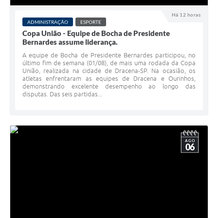
Há 12 horas
ADMINISTRAÇÃO
ESPORTE
Copa União - Equipe de Bocha de Presidente
Bernardes assume liderança.
A equipe de Bocha de Presidente Bernardes participou, no
último fim de semana (01/08), de mais uma rodada da Copa
União, realizada na cidade de Dracena-SP. Na ocasião, os
atletas enfrentaram as equipes de Dracena e Ourinhos,
demonstrando excelente desempenho ao longo das
disputas. Das seis partidas...
AGO
06