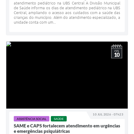
atendimento pediátrico na UBS Central A Divisão Municipal
de Saúde informa os dias de atendimento pediátrico na UBS
Central, ampliando o acesso aos cuidados com a saúde das
crianças do município. Além do atendimento especializado, a
unidade conta com um...
JUL
10
10 JUL 2026 - 07h23
ASSISTÊNCIA SOCIAL
SAÚDE
SAME e CAPS fortalecem atendimento em urgências
e emergências psiquiátricas