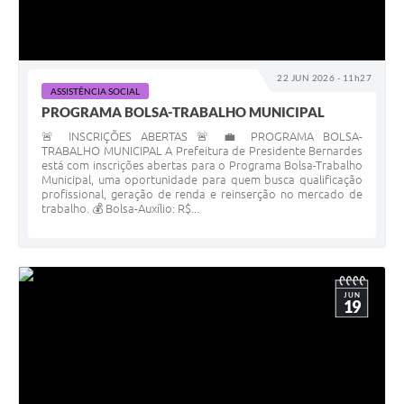
22 JUN 2026 - 11h27
ASSISTÊNCIA SOCIAL
PROGRAMA BOLSA-TRABALHO MUNICIPAL
🚨 INSCRIÇÕES ABERTAS 🚨 💼 PROGRAMA BOLSA-
TRABALHO MUNICIPAL A Prefeitura de Presidente Bernardes
está com inscrições abertas para o Programa Bolsa-Trabalho
Municipal, uma oportunidade para quem busca qualificação
profissional, geração de renda e reinserção no mercado de
trabalho. 💰 Bolsa-Auxílio: R$...
JUN
19