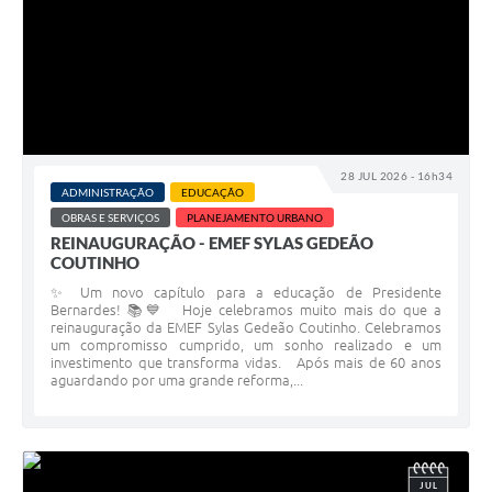
28 JUL 2026 - 16h34
ADMINISTRAÇÃO
EDUCAÇÃO
OBRAS E SERVIÇOS
PLANEJAMENTO URBANO
REINAUGURAÇÃO - EMEF SYLAS GEDEÃO
COUTINHO
✨ Um novo capítulo para a educação de Presidente
Bernardes! 📚💙 Hoje celebramos muito mais do que a
reinauguração da EMEF Sylas Gedeão Coutinho. Celebramos
um compromisso cumprido, um sonho realizado e um
investimento que transforma vidas. Após mais de 60 anos
aguardando por uma grande reforma,...
JUL