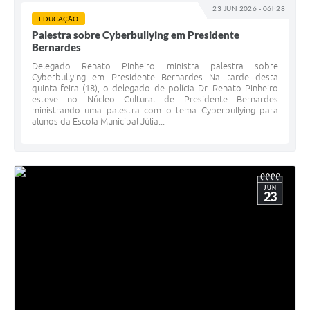
23 JUN 2026 - 06h28
EDUCAÇÃO
Palestra sobre Cyberbullying em Presidente
Bernardes
Delegado Renato Pinheiro ministra palestra sobre
Cyberbullying em Presidente Bernardes Na tarde desta
quinta-feira (18), o delegado de polícia Dr. Renato Pinheiro
esteve no Núcleo Cultural de Presidente Bernardes
ministrando uma palestra com o tema Cyberbullying para
alunos da Escola Municipal Júlia...
JUN
23