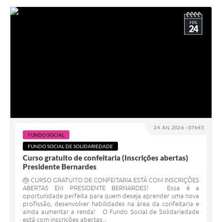
JUL
24
24 JUL 2026 - 07h45
FUNDO SOCIAL
FUNDO SOCIAL DE SOLIDARIEDADE
Curso gratuito de confeitaria (Inscrições abertas)
Presidente Bernardes
🎂 CURSO GRATUITO DE CONFEITARIA ESTÁ COM INSCRIÇÕES
ABERTAS EM PRESIDENTE BERNARDES! Essa é a
oportunidade perfeita para quem deseja aprender uma nova
profissão, desenvolver habilidades na área da confeitaria e
ainda aumentar a renda! O Fundo Social de Solidariedade
está com inscrições abertas...