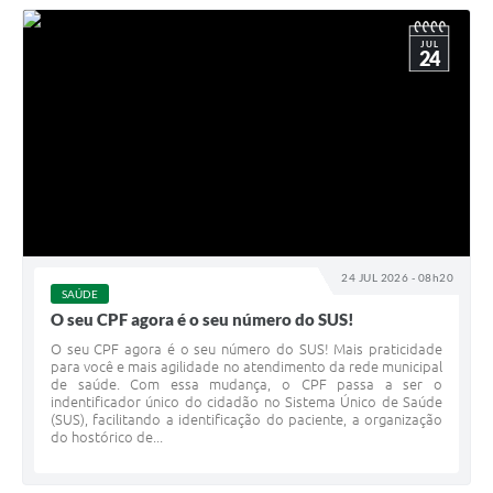
JUL
24
24 JUL 2026 - 08h20
SAÚDE
O seu CPF agora é o seu número do SUS!
O seu CPF agora é o seu número do SUS! Mais praticidade
para você e mais agilidade no atendimento da rede municipal
de saúde. Com essa mudança, o CPF passa a ser o
indentificador único do cidadão no Sistema Único de Saúde
(SUS), facilitando a identificação do paciente, a organização
do hostórico de...