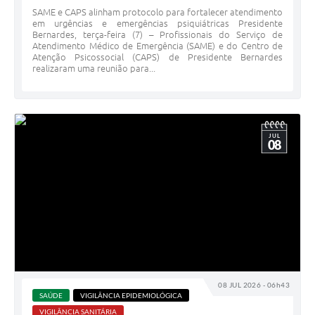
SAME e CAPS alinham protocolo para fortalecer atendimento
em urgências e emergências psiquiátricas Presidente
Bernardes, terça-feira (7) – Profissionais do Serviço de
Atendimento Médico de Emergência (SAME) e do Centro de
Atenção Psicossocial (CAPS) de Presidente Bernardes
realizaram uma reunião para...
JUL
08
08 JUL 2026 - 06h43
SAÚDE
VIGILÂNCIA EPIDEMIOLÓGICA
VIGILÂNCIA SANITÁRIA