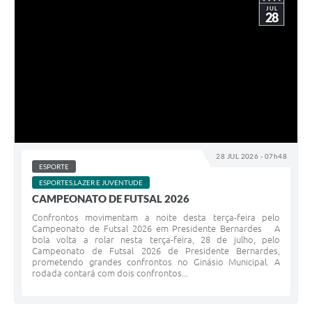
JUL
28
28 JUL 2026 - 07h48
ESPORTE
ESPORTES,LAZER E JUVENTUDE
CAMPEONATO DE FUTSAL 2026
Confrontos movimentam a noite desta terça-feira pelo
Campeonato de Futsal 2026 em Presidente Bernardes A
bola volta a rolar nesta terça-feira, 28 de julho, pelo
Campeonato de Futsal 2026 de Presidente Bernardes,
prometendo grandes confrontos no Ginásio Municipal. A
rodada contará com dois confrontos...