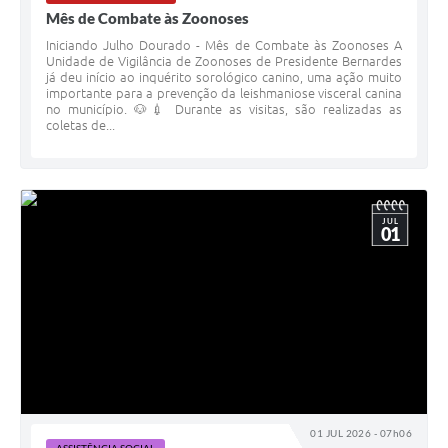
Mês de Combate às Zoonoses
Iniciando Julho Dourado - Mês de Combate às Zoonoses A
Unidade de Vigilância de Zoonoses de Presidente Bernardes
já deu início ao inquérito sorológico canino, uma ação muito
importante para a prevenção da leishmaniose visceral canina
no município. 🐶💉 Durante as visitas, são realizadas as
coletas de...
JUL
01
01 JUL 2026 - 07h06