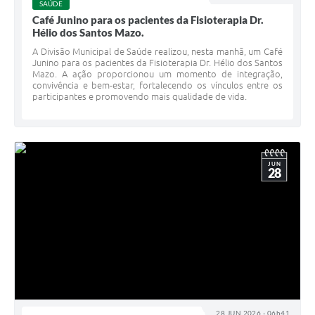
SAÚDE
Café Junino para os pacientes da Fisioterapia Dr.
Hélio dos Santos Mazo.
A Divisão Municipal de Saúde realizou, nesta manhã, um Café
Junino para os pacientes da Fisioterapia Dr. Hélio dos Santos
Mazo. A ação proporcionou um momento de integração,
convivência e bem-estar, fortalecendo os vínculos entre os
participantes e promovendo mais qualidade de vida.
JUN
28
28 JUN 2026 - 06h41