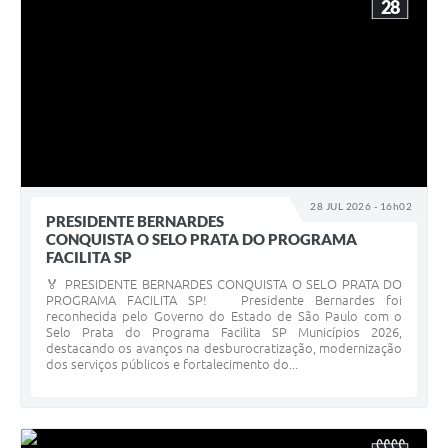
28
28 JUL 2026 - 16h02
PRESIDENTE BERNARDES
CONQUISTA O SELO PRATA DO PROGRAMA
FACILITA SP
🏅 PRESIDENTE BERNARDES CONQUISTA O SELO PRATA DO
PROGRAMA FACILITA SP! Presidente Bernardes foi
reconhecida pelo Governo do Estado de São Paulo com o
Selo Prata do Programa Facilita SP Municípios 2026,
destacando os avanços na desburocratização, modernização
dos serviços públicos e fortalecimento do...