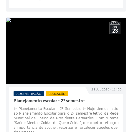
JUL
23
23 JUL 2026 - 11h50
ADMINISTRAÇÃO
EDUCAÇÃO
Planejamento escolar - 2° semestre
✨ Planejamento Escolar – 2º Semestre ✨ Hoje demos início
ao Planejamento Escolar para o 2º semestre letivo da Rede
Municipal de Ensino de Presidente Bernardes. Com o tema
“Saúde Mental: Cuidar de Quem Cuida”, o encontro reforçou
a importância de acolher, valorizar e fortalecer aqueles que,