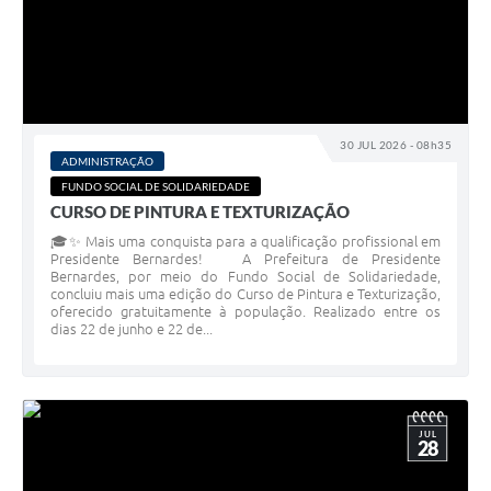
30 JUL 2026 - 08h35
ADMINISTRAÇÃO
FUNDO SOCIAL DE SOLIDARIEDADE
CURSO DE PINTURA E TEXTURIZAÇÃO
🎓✨ Mais uma conquista para a qualificação profissional em
Presidente Bernardes! A Prefeitura de Presidente
Bernardes, por meio do Fundo Social de Solidariedade,
concluiu mais uma edição do Curso de Pintura e Texturização,
oferecido gratuitamente à população. Realizado entre os
dias 22 de junho e 22 de...
JUL
28