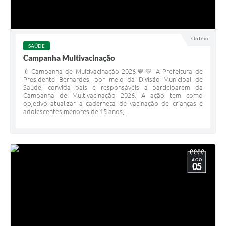
Ontem
SAÚDE
Campanha Multivacinação
💉Campanha de Multivacinação 2026💙💛 A Prefeitura de
Presidente Bernardes, por meio da Divisão Municipal de
Saúde, convida pais e responsáveis a participarem da
Campanha de Multivacinação 2026. A ação tem como
objetivo atualizar a caderneta de vacinação de crianças e
adolescentes menores de 15 anos,...
AGO
05