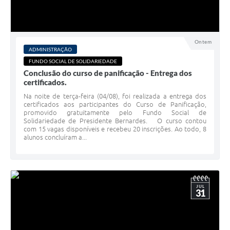
Ontem
ADMINISTRAÇÃO
FUNDO SOCIAL DE SOLIDARIEDADE
Conclusão do curso de panificação - Entrega dos
certificados.
Na noite de terça-feira (04/08), foi realizada a entrega dos
certificados aos participantes do Curso de Panificação,
promovido gratuitamente pelo Fundo Social de
Solidariedade de Presidente Bernardes. O curso contou
com 15 vagas disponíveis e recebeu 20 inscrições. Ao todo, 8
alunos concluíram a...
JUL
31