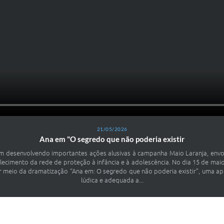
21/05/2026
Ana em "O segredo que não poderia existir
m desenvolvendo importantes ações alusivas à campanha Maio Laranja, envo
alecimento da rede de proteção à infância e à adolescência. No dia 15 de mai
meio da dramatização “Ana em: O segredo que não poderia existir”, uma apr
lúdica e adequada a...