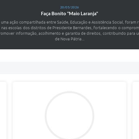
20/05/2026
Faça Bonito "Maio Laranja"
m uma ação compartilhada entre Saúde, Educação e Assistência Social, foram 
es nas escolas dos distritos de Presidente Bernardes, fortalecendo o compr
romover informação, acolhimento e garantia de direitos, contribuindo para u
de Nova Pátria...