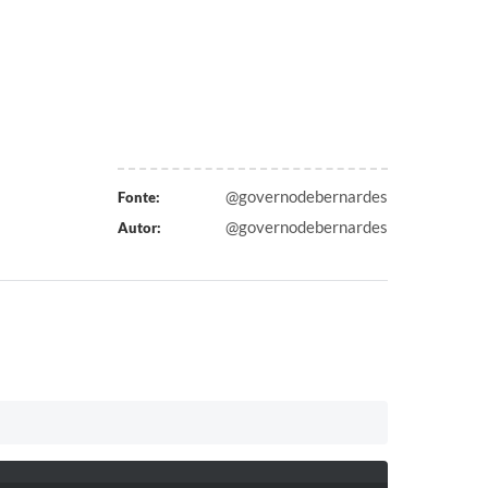
@governodebernardes
Fonte:
@governodebernardes
Autor: