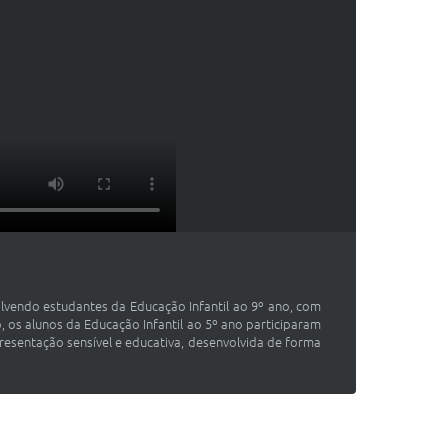
lvendo estudantes da Educação Infantil ao 9º ano, com
o, os alunos da Educação Infantil ao 5º ano participaram
esentação sensível e educativa, desenvolvida de forma