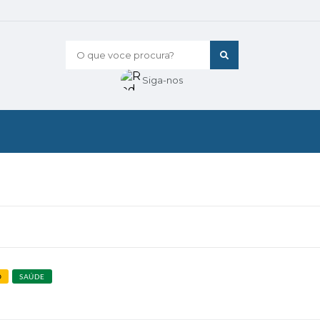
O que voce procura?
Siga-nos
O
SAÚDE