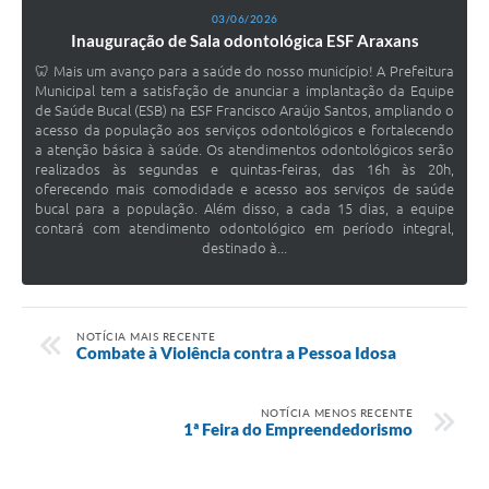
03/06/2026
Inauguração de Sala odontológica ESF Araxans
🦷 Mais um avanço para a saúde do nosso município! A Prefeitura
Municipal tem a satisfação de anunciar a implantação da Equipe
de Saúde Bucal (ESB) na ESF Francisco Araújo Santos, ampliando o
acesso da população aos serviços odontológicos e fortalecendo
a atenção básica à saúde. Os atendimentos odontológicos serão
realizados às segundas e quintas-feiras, das 16h às 20h,
oferecendo mais comodidade e acesso aos serviços de saúde
bucal para a população. Além disso, a cada 15 dias, a equipe
contará com atendimento odontológico em período integral,
destinado à...
NOTÍCIA MAIS RECENTE
Combate à Violência contra a Pessoa Idosa
NOTÍCIA MENOS RECENTE
1ª Feira do Empreendedorismo