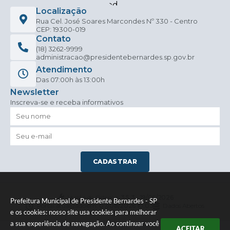
Localização
Rua Cel. José Soares Marcondes Nº 330 - Centro
CEP: 19300-019
Contato
(18) 3262-9999
administracao@presidentebernardes.sp.gov.br
Atendimento
Das 07:00h às 13:00h
Newsletter
Inscreva-se e receba informativos
CADASTRAR
Versão do Sistema:
3.5.3 - 19/06/2026
Prefeitura Municipal de Presidente Bernardes - SP
Portal atualizado em:
07/08/2026 10:03
Dados Abertos
e os cookies: nosso site usa cookies para melhorar
a sua experiência de navegação. Ao continuar você
ACEITAR