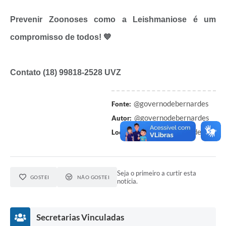
Prevenir Zoonoses como a Leishmaniose é um
compromisso de todos! 💙
Contato (18) 99818-2528 UVZ
@governodebernardes
Fonte:
@governodebernardes
Autor:
Presidente Bernardes-SP
Local:
Seja o primeiro a curtir esta
GOSTEI
NÃO GOSTEI
notícia.
Secretarias Vinculadas