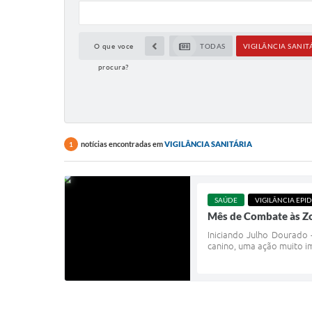
O que voce
TODAS
VIGILÂNCIA SANIT
procura?
notícias encontradas em
VIGILÂNCIA SANITÁRIA
1
SAÚDE
VIGILÂNCIA EPI
Mês de Combate às Z
Iniciando Julho Dourado 
canino, uma ação muito im