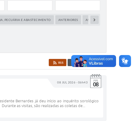
A, PECUÁRIA E ABASTECIMENTO
ANTERIORES
ASSISTÊNCIA SOCIAL
ATUA
RSS
RECEBA NOTÍCIAS
JUL
08 JUL 2026 - 06h43
08
idente Bernardes já deu início ao inquérito sorológico
urante as visitas, são realizadas as coletas de...