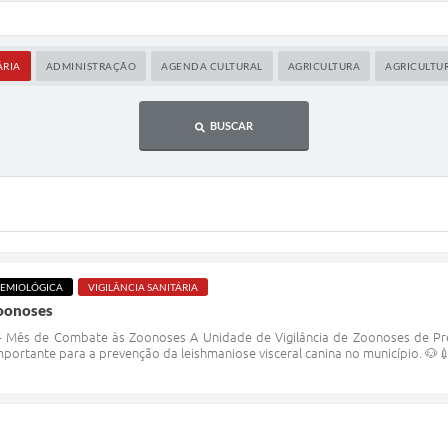
ÁRIA
ADMINISTRAÇÃO
AGENDA CULTURAL
AGRICULTURA
AGRICULTUR
BUSCAR
DEMIOLÓGICA
VIGILÂNCIA SANITÁRIA
oonoses
- Mês de Combate às Zoonoses A Unidade de Vigilância de Zoonoses de Pres
portante para a prevenção da leishmaniose visceral canina no município. 🐶💉 D