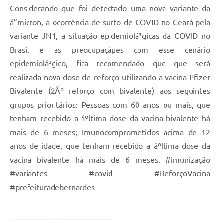
Considerando que foi detectado uma nova variante da
á”micron, a ocorrência de surto de COVID no Ceará pela
variante JN1, a situação epidemiolá³gicas da COVID no
Brasil e as preocupaçáµes com esse cenário
epidemiolá³gico, fica recomendado que que será
realizada nova dose de reforço utilizando a vacina Pfizer
Bivalente (2Âº reforço com bivalente) aos seguintes
grupos prioritários: Pessoas com 60 anos ou mais, que
tenham recebido a áºltima dose da vacina bivalente há
mais de 6 meses; Imunocomprometidos acima de 12
anos de idade, que tenham recebido a áºltima dose da
vacina bivalente há mais de 6 meses. #imunização
#variantes #covid #ReforçoVacina
#prefeituradebernardes