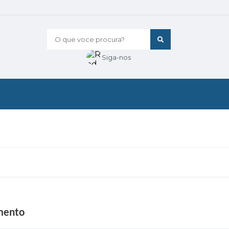
O que voce procura?
Siga-nos
mento