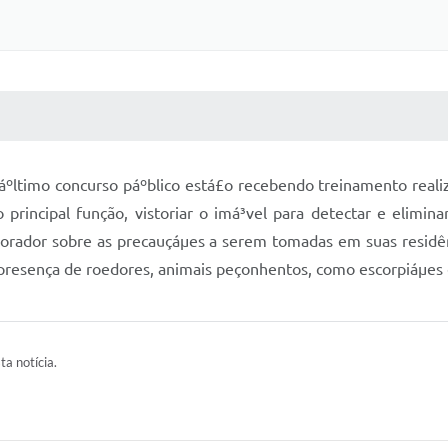
 MÍDIAS
RECEBA NOTÍCIAS
áºltimo concurso páºblico está£o recebendo treinamento realiz
principal função, vistoriar o imá³vel para detectar e elimi
ador sobre as precauçáµes a serem tomadas em suas residência
 presença de roedores, animais peçonhentos, como escorpiáµes e
ta notícia.