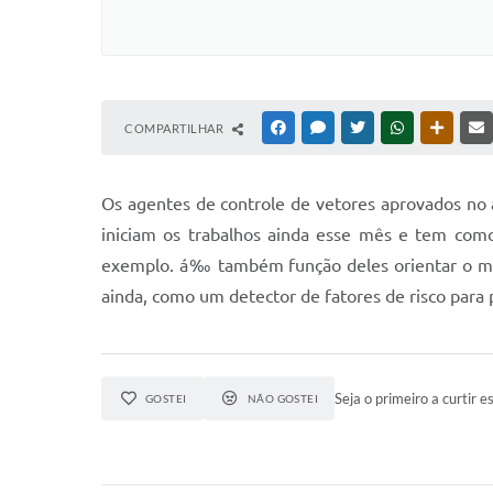
COMPARTILHAR
FACEBOOK
MESSENGER
TWITTER
WHATSAPP
OUTRAS
Os agentes de controle de vetores aprovados no 
iniciam os trabalhos ainda esse mês e tem como 
exemplo. á‰ também função deles orientar o mor
ainda, como um detector de fatores de risco para
Seja o primeiro a curtir es
GOSTEI
NÃO GOSTEI