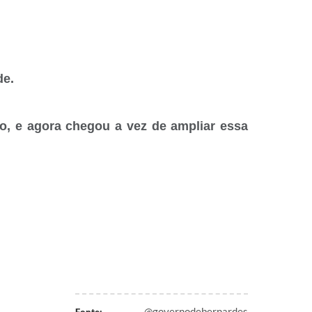
de.
o, e agora chegou a vez de ampliar essa
@governodebernardes
Fonte: