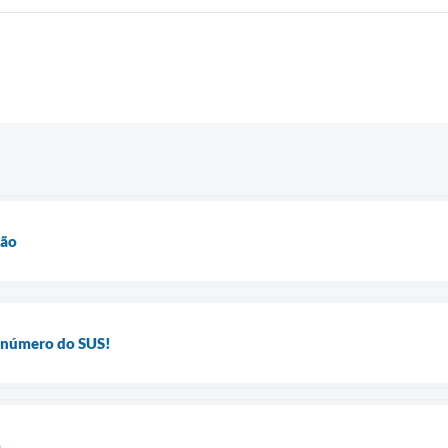
ção
u número do SUS!
o