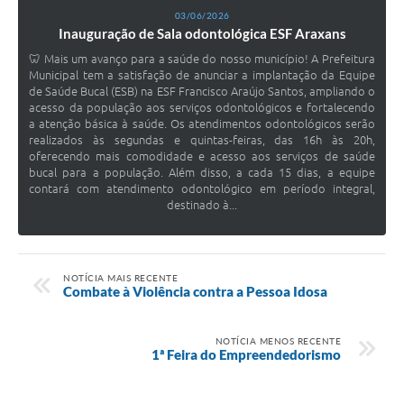
03/06/2026
Inauguração de Sala odontológica ESF Araxans
🦷 Mais um avanço para a saúde do nosso município! A Prefeitura
Municipal tem a satisfação de anunciar a implantação da Equipe
de Saúde Bucal (ESB) na ESF Francisco Araújo Santos, ampliando o
acesso da população aos serviços odontológicos e fortalecendo
a atenção básica à saúde. Os atendimentos odontológicos serão
realizados às segundas e quintas-feiras, das 16h às 20h,
oferecendo mais comodidade e acesso aos serviços de saúde
bucal para a população. Além disso, a cada 15 dias, a equipe
contará com atendimento odontológico em período integral,
destinado à...
NOTÍCIA MAIS RECENTE
Combate à Violência contra a Pessoa Idosa
NOTÍCIA MENOS RECENTE
1ª Feira do Empreendedorismo