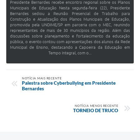
Presidente Bernardes recebe encontro regional sobre os Planos
Municipais de Educação Nesta segunda-feira (22), Presidente
Bernardes sediou a Reunião Presencial de Trabalho para
Construção e Atualização dos Planos Municipais de Educação,
promovida pela UNDIME/SP em parceria com o MEC, reunindo
representantes de mais de 30 municípios da região. Além das
discussões sobre planejamento e fortalecimento da educação
pública, o evento contou com apresentações dos alunos da Rede
Municipal de Ensino, destacando a Capoeira da Educação em
Tempo Integral, com o...
NOTÍCIA MAIS RECENTE
Palestra sobre Cyberbullying em Presidente
Bernardes
NOTÍCIA MENOS RECENTE
TORNEIO DE TRUCO