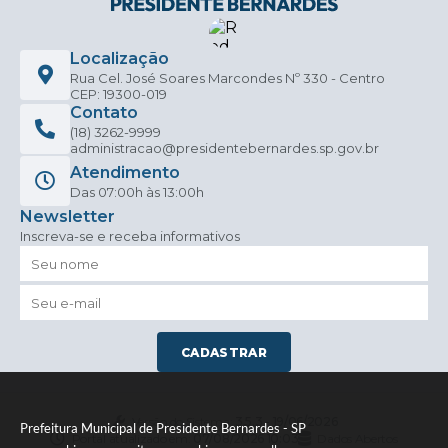
Localização
Rua Cel. José Soares Marcondes Nº 330 - Centro
CEP: 19300-019
Contato
(18) 3262-9999
administracao@presidentebernardes.sp.gov.br
Atendimento
Das 07:00h às 13:00h
Newsletter
Inscreva-se e receba informativos
CADASTRAR
Versão do Sistema:
3.5.3 - 19/06/2026
Prefeitura Municipal de Presidente Bernardes - SP
Portal atualizado em:
07/08/2026 10:03
Dados Abertos