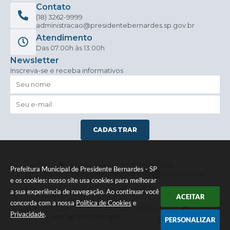
Contato
(18) 3262-9999
administracao@presidentebernardes.sp.gov.br
Atendimento
Das 07:00h às 13:00h
Newsletter
Inscreva-se e receba informativos
CADASTRAR
Versão do Sistema:
3.5.3 - 19/06/2026
Prefeitura Municipal de Presidente Bernardes - SP
Portal atualizado em:
07/08/2026 10:03
Dados Abertos
e os cookies: nosso site usa cookies para melhorar
a sua experiência de navegação. Ao continuar você
ACEITAR
concorda com a nossa
Política de Cookies
e
© Copyright Instar - 2006-2026. Todos os direitos
Privacidade
.
reservados -
Instar Tecnologia
PERSONALIZAR